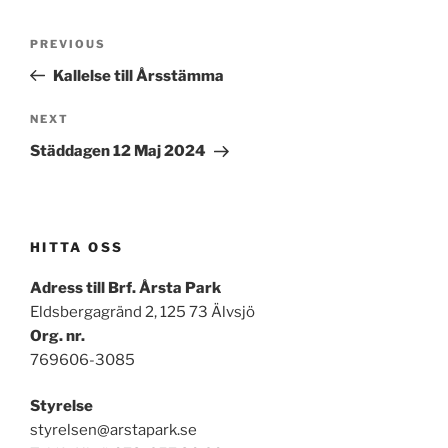
Post
Previous
PREVIOUS
navigation
Post
Kallelse till Årsstämma
Next
NEXT
Post
Städdagen 12 Maj 2024
HITTA OSS
Adress till Brf. Årsta Park
Eldsbergagränd 2, 125 73 Älvsjö
Org. nr.
769606-3085
Styrelse
styrelsen@arstapark.se