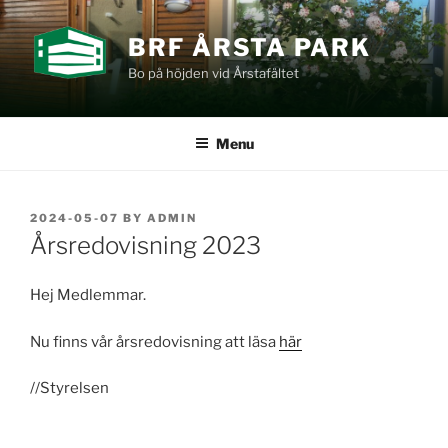
Skip
to
BRF ÅRSTA PARK
content
Bo på höjden vid Årstafältet
Menu
POSTED
2024-05-07
BY
ADMIN
ON
Årsredovisning 2023
Hej Medlemmar.
Nu finns vår årsredovisning att läsa
här
//Styrelsen