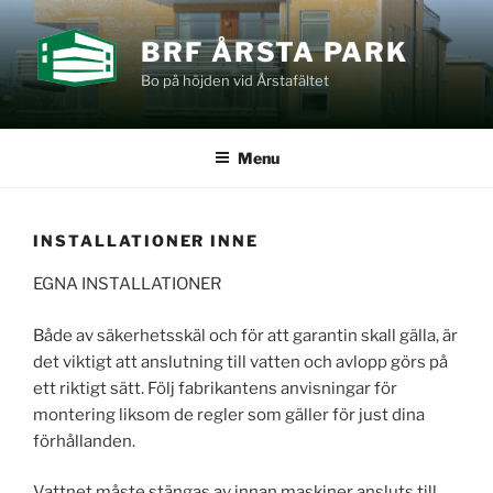
Skip
to
BRF ÅRSTA PARK
content
Bo på höjden vid Årstafältet
Menu
INSTALLATIONER INNE
EGNA INSTALLATIONER
Både av säkerhetsskäl och för att garantin skall gälla, är
det viktigt att anslutning till vatten och avlopp görs på
ett riktigt sätt. Följ fabrikantens anvisningar för
montering liksom de regler som gäller för just dina
förhållanden.
Vattnet måste stängas av innan maskiner ansluts till