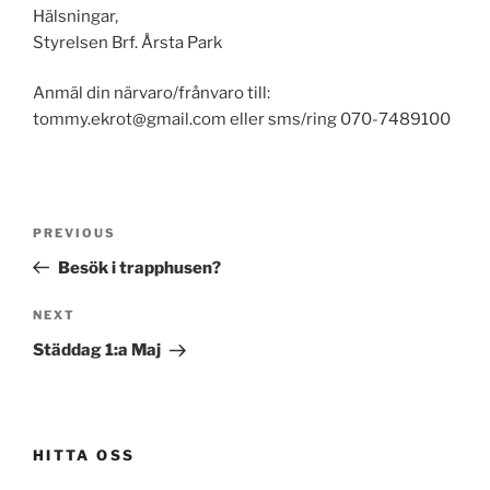
Hälsningar,
Styrelsen Brf. Årsta Park
Anmäl din närvaro/frånvaro till:
tommy.ekrot@gmail.com eller sms/ring 070-7489100
Post
Previous
PREVIOUS
navigation
Post
Besök i trapphusen?
Next
NEXT
Post
Städdag 1:a Maj
HITTA OSS