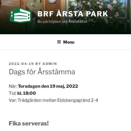
Skip
to
BRF ÅRSTA PARK
content
Bo på höjden vid Årstafältet
Menu
POSTED
2022-04-19
BY
ADMIN
ON
Dags för Årsstämma
När:
Torsdagen den 19 maj, 2022
Tid:
kl. 18:00
Var: Trädgården mellan Eldsbergagränd 2-4
Fika serveras!